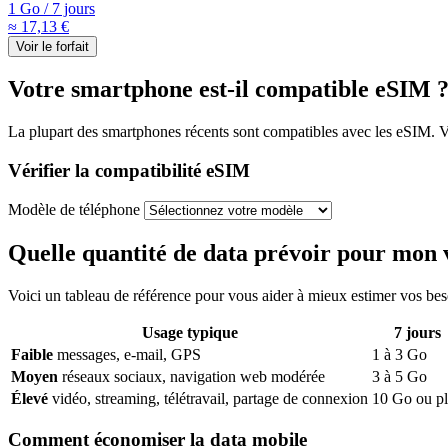
1 Go
/
7 jours
≈ 17,13 €
Voir le forfait
Votre smartphone est-il compatible eSIM 
La plupart des smartphones récents sont compatibles avec les eSIM. Vou
Vérifier la compatibilité eSIM
Modèle de téléphone
Quelle quantité de data prévoir pour mon 
Voici un tableau de référence pour vous aider à mieux estimer vos be
Usage typique
7
jours
Faible
messages, e-mail, GPS
1
à
3
Go
Moyen
réseaux sociaux, navigation web modérée
3
à
5
Go
Élevé
vidéo, streaming, télétravail, partage de connexion
10
Go ou pl
Comment économiser la data mobile