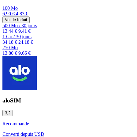
100 Mo
6,90 €
4,83 €
Voir le forfait
500 Mo
/
30 jours
13,44 €
9,41 €
1 Go
/
30 jours
34,18 €
24,18 €
250 Mo
13,80 €
9,66 €
aloSIM
3,2
Recommandé
Converti depuis
USD