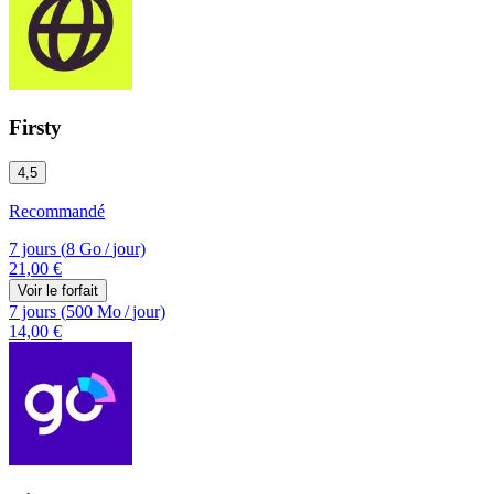
Firsty
4,5
Recommandé
7 jours
(
8 Go
/
jour)
21,00 €
Voir le forfait
7 jours
(
500 Mo
/
jour)
14,00 €