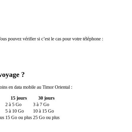
?
s pouvez vérifier si c’est le cas pour votre téléphone :
voyage ?
soins en data mobile
au Timor Oriental
:
15
jours
30
jours
2
à
5
Go
3
à
7
Go
5
à
10
Go
10
à
15
Go
us
15
Go ou plus
25
Go ou plus