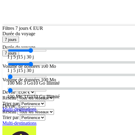
Filtres
7 jours
€ EUR
Durée du voyage
7 jours
Durée du voyage
7 jours
1 j
5 j
15 j
30 j
Volume de données
100 Mo
1 j
5 j
15 j
30 j
Volume de données
100 Mo
100 Mo
3 Go
10 Go
Illimité
Devise
100 Mo
3 Go
10 Go
Illimité
Réseau
Trier par
Devise
Multi-destinations
Réseau
Trier par
Multi-destinations