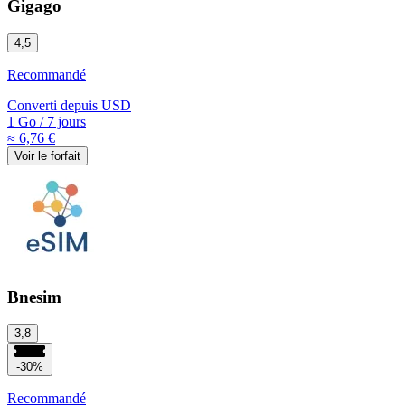
Gigago
4,5
Recommandé
Converti depuis
USD
1 Go
/
7 jours
≈ 6,76 €
Voir le forfait
Bnesim
3,8
-30%
Recommandé