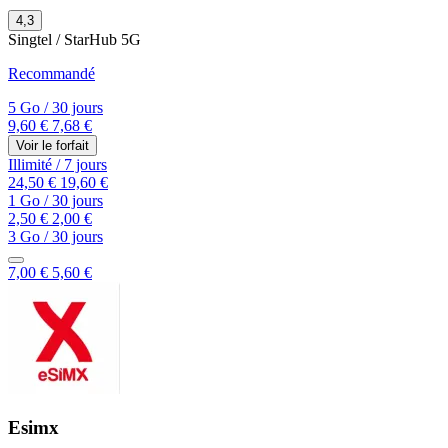
4,3
Singtel / StarHub
5G
Recommandé
5 Go
/
30 jours
9,60 €
7,68 €
Voir le forfait
Illimité
/
7 jours
24,50 €
19,60 €
1 Go
/
30 jours
2,50 €
2,00 €
3 Go
/
30 jours
7,00 €
5,60 €
Esimx