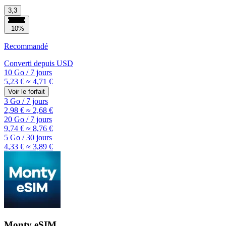
3,3
-10%
Recommandé
Converti depuis
USD
10 Go
/
7 jours
5,23 €
≈ 4,71 €
Voir le forfait
3 Go
/
7 jours
2,98 €
≈ 2,68 €
20 Go
/
7 jours
9,74 €
≈ 8,76 €
5 Go
/
30 jours
4,33 €
≈ 3,89 €
Monty eSIM