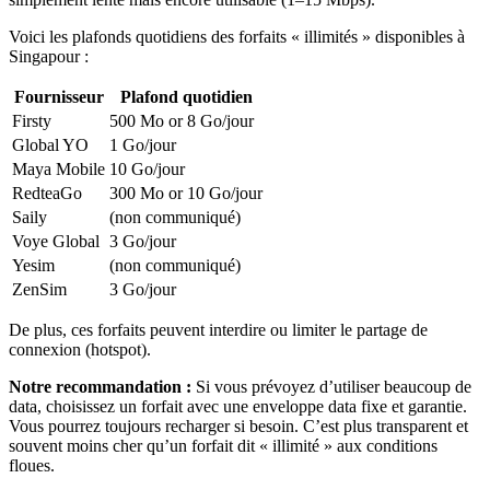
Voici les plafonds quotidiens des forfaits « illimités » disponibles
à
Singapour
:
Fournisseur
Plafond quotidien
Firsty
500 Mo or 8 Go
/jour
Global YO
1 Go
/jour
Maya Mobile
10 Go
/jour
RedteaGo
300 Mo or 10 Go
/jour
Saily
(non communiqué)
Voye Global
3 Go
/jour
Yesim
(non communiqué)
ZenSim
3 Go
/jour
De plus, ces forfaits peuvent interdire ou limiter le partage de
connexion (hotspot).
Notre recommandation :
Si vous prévoyez d’utiliser beaucoup de
data, choisissez un forfait avec une enveloppe data fixe et garantie.
Vous pourrez toujours recharger si besoin. C’est plus transparent et
souvent moins cher qu’un forfait dit « illimité » aux conditions
floues.