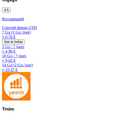
4,5
Recommandé
Converti depuis
USD
7 Go
(
1 Go
/
jour)
≈ 6,76 €
Voir le forfait
5 Go
/
7 jours
≈ 4,96 €
10 Go
/
7 jours
≈ 9,02 €
14 Go
(
2 Go
/
jour)
≈ 10,37 €
Yesim