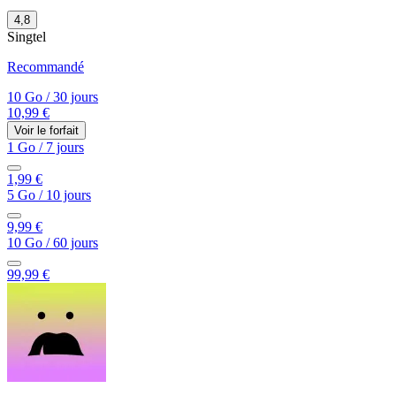
4,8
Singtel
Recommandé
10 Go
/
30 jours
10,99 €
Voir le forfait
1 Go
/
7 jours
1,99 €
5 Go
/
10 jours
9,99 €
10 Go
/
60 jours
99,99 €