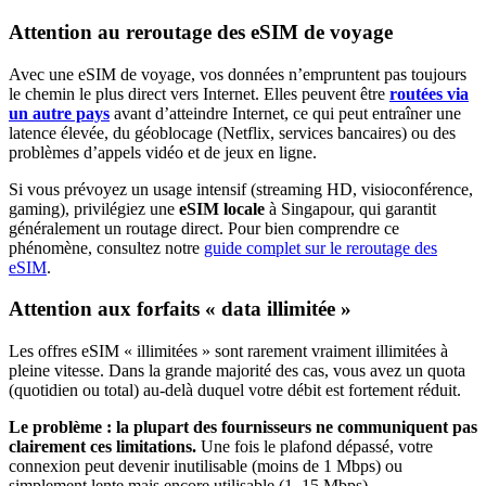
Attention au reroutage des eSIM de voyage
Avec une eSIM de voyage, vos données n’empruntent pas toujours
le chemin le plus direct vers Internet. Elles peuvent être
routées via
un autre pays
avant d’atteindre Internet, ce qui peut entraîner une
latence élevée, du géoblocage (Netflix, services bancaires) ou des
problèmes d’appels vidéo et de jeux en ligne.
Si vous prévoyez un usage intensif (streaming HD, visioconférence,
gaming), privilégiez une
eSIM locale
à Singapour
, qui garantit
généralement un routage direct. Pour bien comprendre ce
phénomène, consultez notre
guide complet sur le reroutage des
eSIM
.
Attention aux forfaits « data illimitée »
Les offres eSIM « illimitées » sont rarement vraiment illimitées à
pleine vitesse. Dans la grande majorité des cas, vous avez un quota
(quotidien ou total) au-delà duquel votre débit est fortement réduit.
Le problème : la plupart des fournisseurs ne communiquent pas
clairement ces limitations.
Une fois le plafond dépassé, votre
connexion peut devenir inutilisable (moins de 1 Mbps) ou
simplement lente mais encore utilisable (1–15 Mbps).