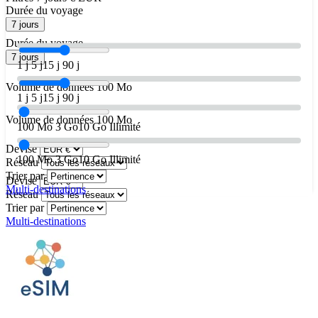
Durée du voyage
7 jours
Durée du voyage
7 jours
1 j
5 j
15 j
90 j
Volume de données
100 Mo
1 j
5 j
15 j
90 j
Volume de données
100 Mo
100 Mo
3 Go
10 Go
Illimité
Devise
100 Mo
3 Go
10 Go
Illimité
Réseau
Trier par
Devise
Multi-destinations
Réseau
Trier par
Multi-destinations