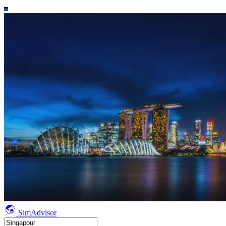
SimAdvisor