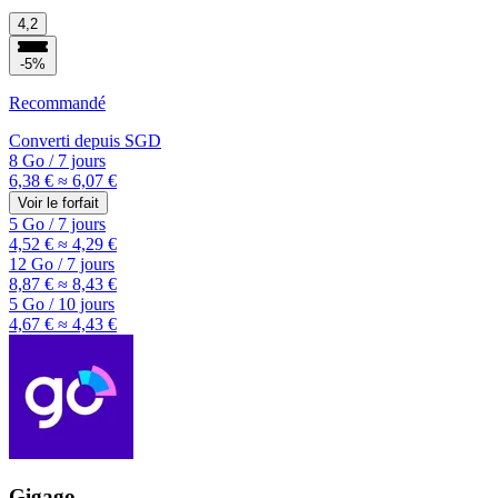
4,2
-5%
Recommandé
Converti depuis
SGD
8 Go
/
7 jours
6,38 €
≈ 6,07 €
Voir le forfait
5 Go
/
7 jours
4,52 €
≈ 4,29 €
12 Go
/
7 jours
8,87 €
≈ 8,43 €
5 Go
/
10 jours
4,67 €
≈ 4,43 €
Gigago