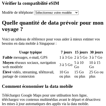
Vérifier la compatibilité eSIM
Modèle de téléphone
Quelle quantité de data prévoir pour mon
voyage ?
Voici un tableau de référence pour vous aider à mieux estimer vos
besoins en data mobile
à Singapour
:
Usage typique
7
jours
15
jours
30
jours
Faible
messages, e-mail, GPS
1
à
3
Go
2
à
5
Go
3
à
7
Go
Moyen
réseaux sociaux, navigation
5
à
10
10
à
15
3
à
5
Go
web modérée
Go
Go
Élevé
vidéo, streaming, télétravail,
10
Go
15
Go
25
Go ou
partage de connexion
ou plus
ou plus
plus
Comment économiser la data mobile
Téléchargez Google Maps pour une utilisation hors ligne,
téléchargez vos contenus multimédias avant le départ et désactivez
les mises à jour automatiques des applis via la data mobile.