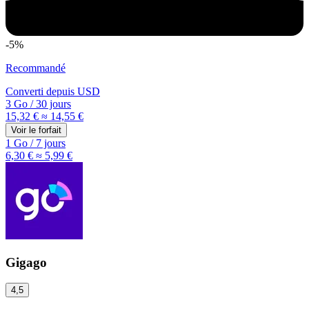
-5%
Recommandé
Converti depuis
USD
3 Go
/
30 jours
15,32 €
≈ 14,55 €
Voir le forfait
1 Go
/
7 jours
6,30 €
≈ 5,99 €
Gigago
4,5