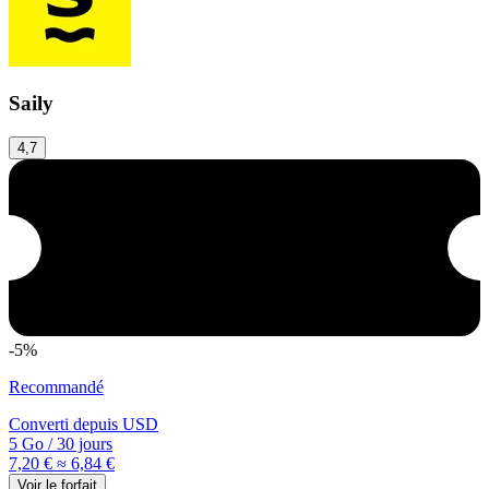
Saily
4,7
-5%
Recommandé
Converti depuis
USD
5 Go
/
30 jours
7,20 €
≈ 6,84 €
Voir le forfait