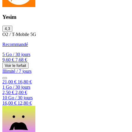
Yesim
4,3
O2 / T-Mobile
5G
Recommandé
5 Go
/
30 jours
9,60 €
7,68 €
Voir le forfait
Illimité
/
7 jours
21,00 €
16,80 €
1 Go
/
30 jours
2,50 €
2,00 €
10 Go
/
30 jours
16,00 €
12,80 €