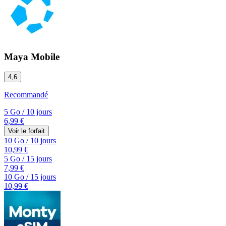
Maya Mobile
4,6
Recommandé
5 Go
/
10 jours
6,99 €
Voir le forfait
10 Go
/
10 jours
10,99 €
5 Go
/
15 jours
7,99 €
10 Go
/
15 jours
10,99 €