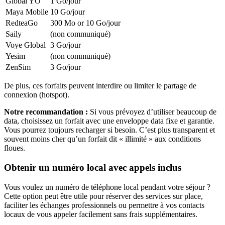
Global YO
1 Go
/jour
Maya Mobile
10 Go
/jour
RedteaGo
300 Mo or 10 Go
/jour
Saily
(non communiqué)
Voye Global
3 Go
/jour
Yesim
(non communiqué)
ZenSim
3 Go
/jour
De plus, ces forfaits peuvent interdire ou limiter le partage de
connexion (hotspot).
Notre recommandation :
Si vous prévoyez d’utiliser beaucoup de
data, choisissez un forfait avec une enveloppe data fixe et garantie.
Vous pourrez toujours recharger si besoin. C’est plus transparent et
souvent moins cher qu’un forfait dit « illimité » aux conditions
floues.
Obtenir un numéro local avec appels inclus
Vous voulez un numéro de téléphone local pendant votre séjour ?
Cette option peut être utile pour réserver des services sur place,
faciliter les échanges professionnels ou permettre à vos contacts
locaux de vous appeler facilement sans frais supplémentaires.