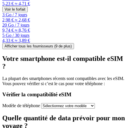
5,23 €
≈ 4,71 €
Voir le forfait
3 Go
/
7 jours
2,98 €
≈ 2,68 €
20 Go
/
7 jours
9,74 €
≈ 8,76 €
5 Go
/
30 jours
4,33 €
≈ 3,89 €
Afficher tous les fournisseurs (
9
de plus)
Votre smartphone est-il compatible eSIM
?
La plupart des smartphones récents sont compatibles avec les eSIM.
Vous pouvez vérifier si c’est le cas pour votre téléphone :
Vérifier la compatibilité eSIM
Modèle de téléphone
Quelle quantité de data prévoir pour mon
voyage ?