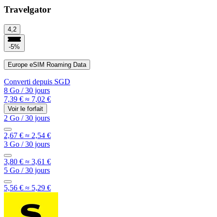
Travelgator
4,2
-5%
Europe eSIM Roaming Data
Converti depuis
SGD
8 Go
/
30 jours
7,39 €
≈ 7,02 €
Voir le forfait
2 Go
/
30 jours
2,67 €
≈ 2,54 €
3 Go
/
30 jours
3,80 €
≈ 3,61 €
5 Go
/
30 jours
5,56 €
≈ 5,29 €