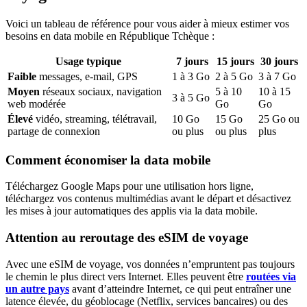
Voici un tableau de référence pour vous aider à mieux estimer vos
besoins en data mobile
en République Tchèque
:
Usage typique
7
jours
15
jours
30
jours
Faible
messages, e-mail, GPS
1
à
3
Go
2
à
5
Go
3
à
7
Go
Moyen
réseaux sociaux, navigation
5
à
10
10
à
15
3
à
5
Go
web modérée
Go
Go
Élevé
vidéo, streaming, télétravail,
10
Go
15
Go
25
Go ou
partage de connexion
ou plus
ou plus
plus
Comment économiser la data mobile
Téléchargez Google Maps pour une utilisation hors ligne,
téléchargez vos contenus multimédias avant le départ et désactivez
les mises à jour automatiques des applis via la data mobile.
Attention au reroutage des eSIM de voyage
Avec une eSIM de voyage, vos données n’empruntent pas toujours
le chemin le plus direct vers Internet. Elles peuvent être
routées via
un autre pays
avant d’atteindre Internet, ce qui peut entraîner une
latence élevée, du géoblocage (Netflix, services bancaires) ou des