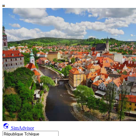
SimAdvisor