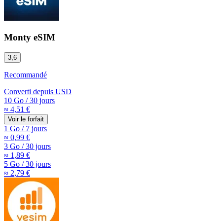
Monty eSIM
3,6
Recommandé
Converti depuis
USD
10 Go
/
30 jours
≈ 4,51 €
Voir le forfait
1 Go
/
7 jours
≈ 0,99 €
3 Go
/
30 jours
≈ 1,89 €
5 Go
/
30 jours
≈ 2,79 €