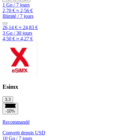
1 Go
/
7 jours
2,70 €
≈ 2,56 €
Illimité
/
7 jours
26,14 €
≈ 24,83 €
3 Go
/
30 jours
4,50 €
≈ 4,27 €
Esimx
3,3
-10%
Recommandé
Converti depuis
USD
10 Go
/
7 jours