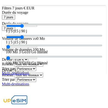
Filtres
7 jours
€ EUR
Durée du voyage
7 jours
Durée du voyage
7 jours
1 j
5 j
15 j
90 j
Volume de données
100 Mo
1 j
5 j
15 j
90 j
Volume de données
100 Mo
100 Mo
3 Go
10 Go
Illimité
Devise
100 Mo
3 Go
10 Go
Illimité
Réseau
Trier par
Devise
Multi-destinations
Réseau
Trier par
Multi-destinations