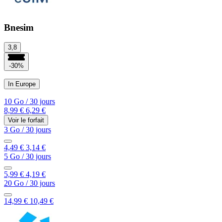
Bnesim
3,8
-30%
In Europe
10 Go
/
30 jours
8,99 €
6,29 €
Voir le forfait
3 Go
/
30 jours
4,49 €
3,14 €
5 Go
/
30 jours
5,99 €
4,19 €
20 Go
/
30 jours
14,99 €
10,49 €