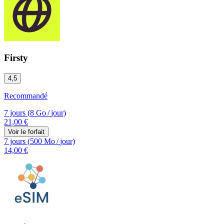
Firsty
4,5
Recommandé
7 jours
(
8 Go
/
jour)
21,00 €
Voir le forfait
7 jours
(
500 Mo
/
jour)
14,00 €