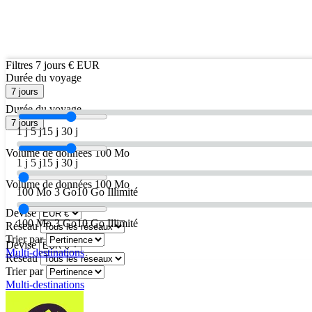
Filtres
7 jours
€ EUR
Durée du voyage
7 jours
Durée du voyage
7 jours
1 j
5 j
15 j
30 j
Volume de données
100 Mo
1 j
5 j
15 j
30 j
Volume de données
100 Mo
100 Mo
3 Go
10 Go
Illimité
Devise
100 Mo
3 Go
10 Go
Illimité
Réseau
Trier par
Devise
Multi-destinations
Réseau
Trier par
Multi-destinations