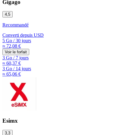
Gigago
4,5
Recommandé
Converti depuis
USD
5 Go
/
30 jours
≈ 72,08 €
Voir le forfait
3 Go
/
7 jours
≈ 60,37 €
3 Go
/
14 jours
≈ 65,06 €
Esimx
3,3