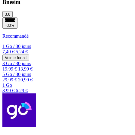
Bnesim
3,8
-30%
Recommandé
1 Go
/
30 jours
7,49 €
5,24 €
Voir le forfait
3 Go
/
30 jours
19,99 €
13,99 €
5 Go
/
30 jours
29,99 €
20,99 €
1 Go
8,99 €
6,29 €