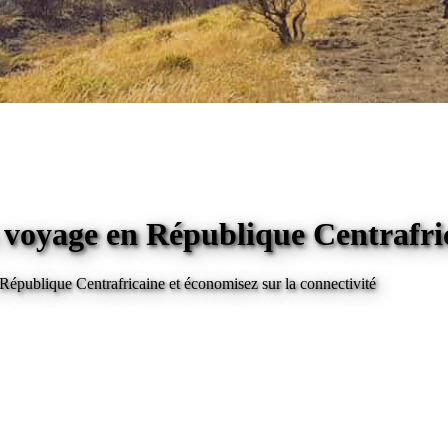
n voyage
en République Centrafri
 République Centrafricaine
et économisez sur la connectivité