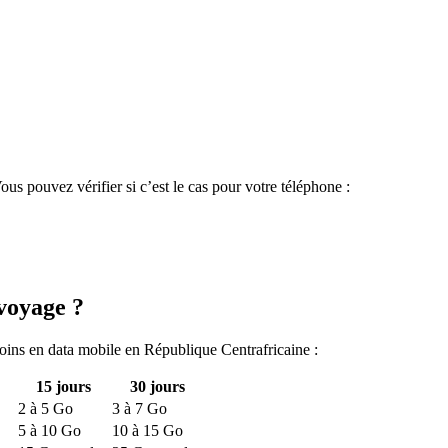
?
s pouvez vérifier si c’est le cas pour votre téléphone :
voyage ?
soins en data mobile
en République Centrafricaine
:
15
jours
30
jours
2
à
5
Go
3
à
7
Go
5
à
10
Go
10
à
15
Go