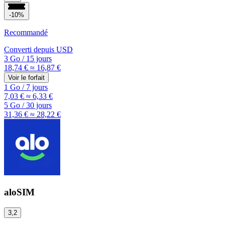
-10%
Recommandé
Converti depuis
USD
3 Go
/
15 jours
18,74 €
≈ 16,87 €
Voir le forfait
1 Go
/
7 jours
7,03 €
≈ 6,33 €
5 Go
/
30 jours
31,36 €
≈ 28,22 €
aloSIM
3,2