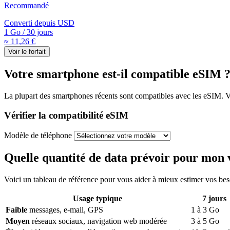
Recommandé
Converti depuis
USD
1 Go
/
30 jours
≈ 11,26 €
Voir le forfait
Votre smartphone est-il compatible eSIM 
La plupart des smartphones récents sont compatibles avec les eSIM. Vou
Vérifier la compatibilité eSIM
Modèle de téléphone
Quelle quantité de data prévoir pour mon 
Voici un tableau de référence pour vous aider à mieux estimer vos be
Usage typique
7
jours
Faible
messages, e-mail, GPS
1
à
3
Go
Moyen
réseaux sociaux, navigation web modérée
3
à
5
Go