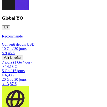
Global YO
3,7
Recommandé
Converti depuis
USD
10 Go
/
30 jours
≈ 9,45 €
Voir le forfait
7 jours
(
1 Go
/
jour)
≈ 14,18 €
5 Go
/
15 jours
≈ 6,93 €
20 Go
/
30 jours
≈ 13,87 €