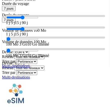
Durée du voyage
7 jours
Durée du voyage
7 jours
1 j
5 j
15 j
90 j
Volume de données
100 Mo
1 j
5 j
15 j
90 j
Volume de données
100 Mo
100 Mo
3 Go
10 Go
Illimité
Devise
100 Mo
3 Go
10 Go
Illimité
Réseau
Trier par
Devise
Multi-destinations
Réseau
Trier par
Multi-destinations