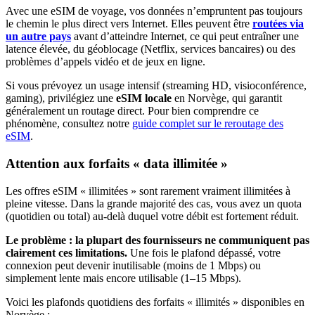
Avec une eSIM de voyage, vos données n’empruntent pas toujours
le chemin le plus direct vers Internet. Elles peuvent être
routées via
un autre pays
avant d’atteindre Internet, ce qui peut entraîner une
latence élevée, du géoblocage (Netflix, services bancaires) ou des
problèmes d’appels vidéo et de jeux en ligne.
Si vous prévoyez un usage intensif (streaming HD, visioconférence,
gaming), privilégiez une
eSIM locale
en Norvège
, qui garantit
généralement un routage direct. Pour bien comprendre ce
phénomène, consultez notre
guide complet sur le reroutage des
eSIM
.
Attention aux forfaits « data illimitée »
Les offres eSIM « illimitées » sont rarement vraiment illimitées à
pleine vitesse. Dans la grande majorité des cas, vous avez un quota
(quotidien ou total) au-delà duquel votre débit est fortement réduit.
Le problème : la plupart des fournisseurs ne communiquent pas
clairement ces limitations.
Une fois le plafond dépassé, votre
connexion peut devenir inutilisable (moins de 1 Mbps) ou
simplement lente mais encore utilisable (1–15 Mbps).
Voici les plafonds quotidiens des forfaits « illimités » disponibles
en
Norvège
: