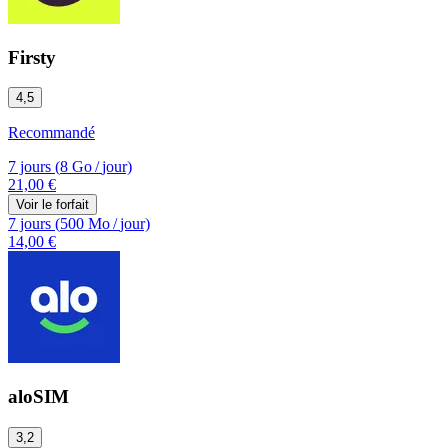
Firsty
4,5
Recommandé
7 jours
(
8 Go
/
jour)
21,00 €
Voir le forfait
7 jours
(
500 Mo
/
jour)
14,00 €
aloSIM
3,2