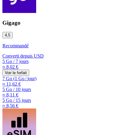
Gigago
4,5
Recommandé
Converti depuis
USD
5 Go
/
7 jours
≈ 8,02 €
Voir le forfait
7 Go
(
1 Go
/
jour)
≈ 11,62 €
5 Go
/
10 jours
≈ 8,11 €
5 Go
/
15 jours
≈ 8,56 €