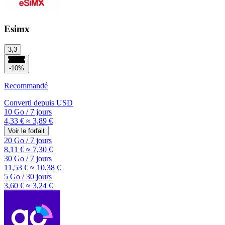
Esimx
3,3
-10%
Recommandé
Converti depuis
USD
10 Go
/
7 jours
4,33 €
≈ 3,89 €
Voir le forfait
20 Go
/
7 jours
8,11 €
≈ 7,30 €
30 Go
/
7 jours
11,53 €
≈ 10,38 €
5 Go
/
30 jours
3,60 €
≈ 3,24 €