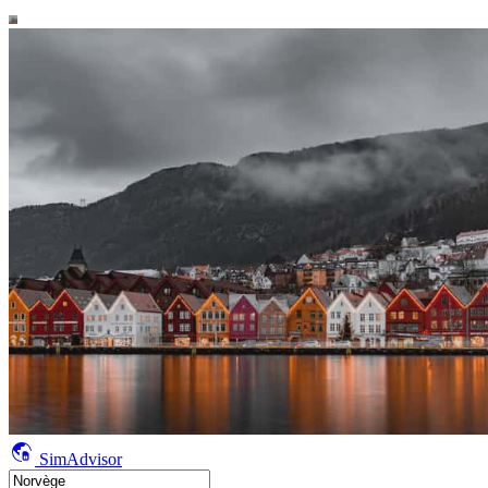
SimAdvisor