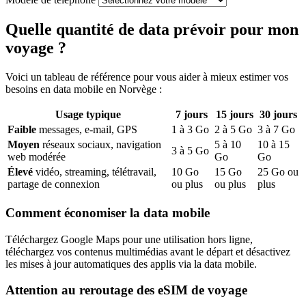
Quelle quantité de data prévoir pour mon
voyage ?
Voici un tableau de référence pour vous aider à mieux estimer vos
besoins en data mobile
en Norvège
:
Usage typique
7
jours
15
jours
30
jours
Faible
messages, e-mail, GPS
1
à
3
Go
2
à
5
Go
3
à
7
Go
Moyen
réseaux sociaux, navigation
5
à
10
10
à
15
3
à
5
Go
web modérée
Go
Go
Élevé
vidéo, streaming, télétravail,
10
Go
15
Go
25
Go ou
partage de connexion
ou plus
ou plus
plus
Comment économiser la data mobile
Téléchargez Google Maps pour une utilisation hors ligne,
téléchargez vos contenus multimédias avant le départ et désactivez
les mises à jour automatiques des applis via la data mobile.
Attention au reroutage des eSIM de voyage