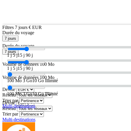
Filtres
7 jours
€ EUR
Durée du voyage
7 jours
Durée du voyage
7 jours
1 j
5 j
15 j
90 j
Volume de données
100 Mo
1 j
5 j
15 j
90 j
Volume de données
100 Mo
100 Mo
3 Go
10 Go
Illimité
Devise
100 Mo
3 Go
10 Go
Illimité
Réseau
Trier par
Devise
Multi-destinations
Réseau
Trier par
Multi-destinations