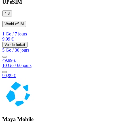
UPeSIM
4,8
World eSIM
1 Go
/
7 jours
9,99 €
Voir le forfait
5 Go
/
30 jours
49,99 €
10 Go
/
60 jours
99,99 €
Maya Mobile