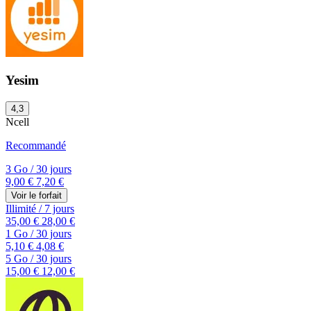
Yesim
4,3
Ncell
Recommandé
3 Go
/
30 jours
9,00 €
7,20 €
Voir le forfait
Illimité
/
7 jours
35,00 €
28,00 €
1 Go
/
30 jours
5,10 €
4,08 €
5 Go
/
30 jours
15,00 €
12,00 €