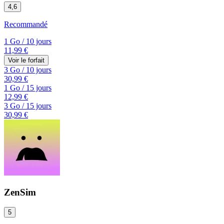
4,6
Recommandé
1 Go
/
10 jours
11,99 €
Voir le forfait
3 Go
/
10 jours
30,99 €
1 Go
/
15 jours
12,99 €
3 Go
/
15 jours
30,99 €
ZenSim
5