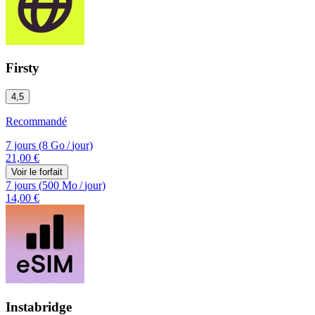
Firsty
4,5
Recommandé
7 jours
(
8 Go
/
jour)
21,00 €
Voir le forfait
7 jours
(
500 Mo
/
jour)
14,00 €
Instabridge