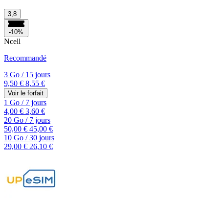
3,8
-10%
Ncell
Recommandé
3 Go
/
15 jours
9,50 €
8,55 €
Voir le forfait
1 Go
/
7 jours
4,00 €
3,60 €
20 Go
/
7 jours
50,00 €
45,00 €
10 Go
/
30 jours
29,00 €
26,10 €