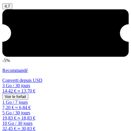
4,7
-5%
Recommandé
Converti depuis
USD
3 Go
/
30 jours
14,42 €
≈ 13,70 €
Voir le forfait
1 Go
/
7 jours
7,20 €
≈ 6,84 €
5 Go
/
30 jours
19,83 €
≈ 18,83 €
10 Go
/
30 jours
32,45 €
≈ 30,83 €