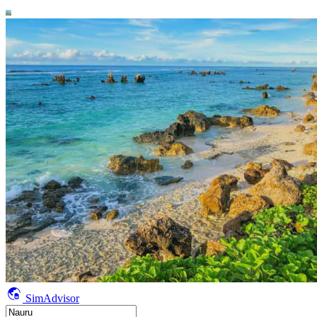
SimAdvisor