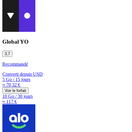
Global YO
3,7
Recommandé
Converti depuis
USD
5 Go
/
15 jours
≈ 70,32 €
Voir le forfait
10 Go
/
30 jours
≈ 117 €