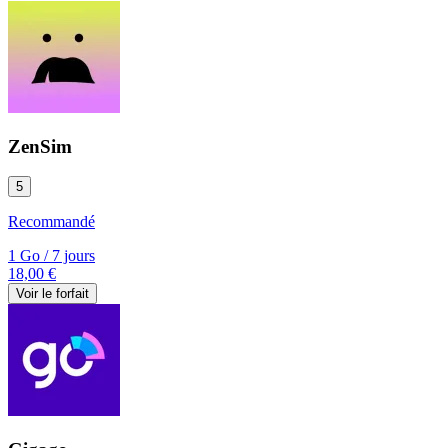
ZenSim
5
Recommandé
1 Go
/
7 jours
18,00 €
Voir le forfait