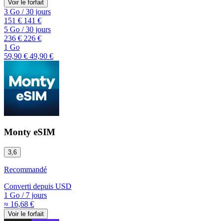
Voir le forfait
3 Go
/
30 jours
151 €
141 €
5 Go
/
30 jours
236 €
226 €
1 Go
59,90 €
49,90 €
Monty eSIM
3,6
Recommandé
Converti depuis
USD
1 Go
/
7 jours
≈ 16,68 €
Voir le forfait