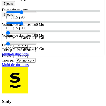
7 jours
Durée du voyage
7 jours
1 j
5 j
15 j
90 j
Volume de données
100 Mo
1 j
5 j
15 j
90 j
Volume de données
100 Mo
100 Mo
2 Go
5 Go
10 Go
Devise
100 Mo
2 Go
5 Go
10 Go
Trier par
Multi-destinations
Devise
Trier par
Multi-destinations
Saily