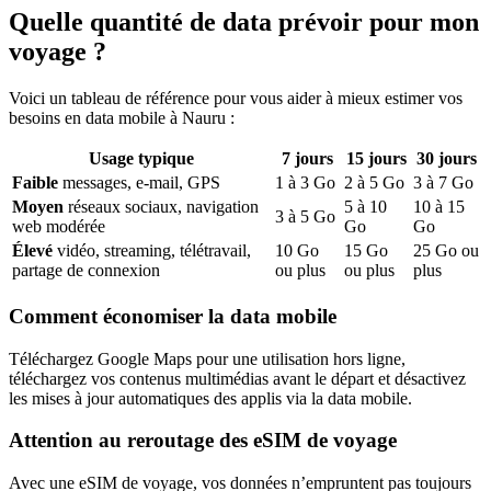
Quelle quantité de data prévoir pour mon
voyage ?
Voici un tableau de référence pour vous aider à mieux estimer vos
besoins en data mobile
à Nauru
:
Usage typique
7
jours
15
jours
30
jours
Faible
messages, e-mail, GPS
1
à
3
Go
2
à
5
Go
3
à
7
Go
Moyen
réseaux sociaux, navigation
5
à
10
10
à
15
3
à
5
Go
web modérée
Go
Go
Élevé
vidéo, streaming, télétravail,
10
Go
15
Go
25
Go ou
partage de connexion
ou plus
ou plus
plus
Comment économiser la data mobile
Téléchargez Google Maps pour une utilisation hors ligne,
téléchargez vos contenus multimédias avant le départ et désactivez
les mises à jour automatiques des applis via la data mobile.
Attention au reroutage des eSIM de voyage
Avec une eSIM de voyage, vos données n’empruntent pas toujours