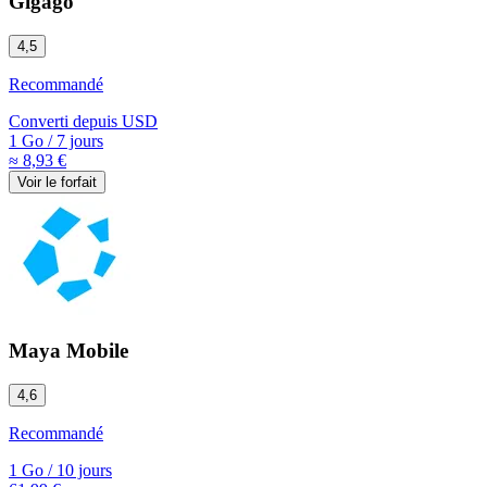
Gigago
4,5
Recommandé
Converti depuis
USD
1 Go
/
7 jours
≈ 8,93 €
Voir le forfait
Maya Mobile
4,6
Recommandé
1 Go
/
10 jours