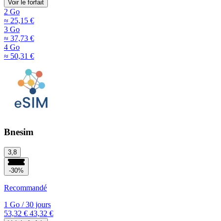
Voir le forfait
2 Go
≈ 25,15 €
3 Go
≈ 37,73 €
4 Go
≈ 50,31 €
Bnesim
3,8
-30%
Recommandé
1 Go
/
30 jours
53,32 €
43,32 €