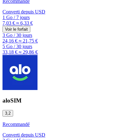
Recommandé
Converti depuis
USD
1 Go
/
7 jours
7,03 €
≈ 6,33 €
Voir le forfait
3 Go
/
30 jours
24,16 €
≈ 21,75 €
5 Go
/
30 jours
33,18 €
≈ 29,86 €
aloSIM
3,2
Recommandé
Converti depuis
USD