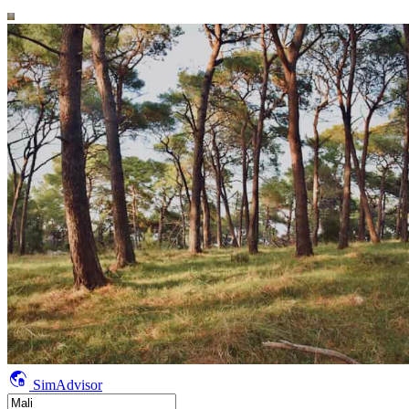
SimAdvisor