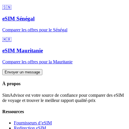
🇸🇳
eSIM
Sénégal
Comparer les offres pour
le Sénégal
🇲🇷
eSIM
Mauritanie
Comparer les offres pour
la Mauritanie
Envoyer un message
À propos
SimAdvisor est votre source de confiance pour comparer des eSIM
de voyage et trouver le meilleur rapport qualité-prix
Ressources
Fournisseurs d’eSIM
Redirection eSIM