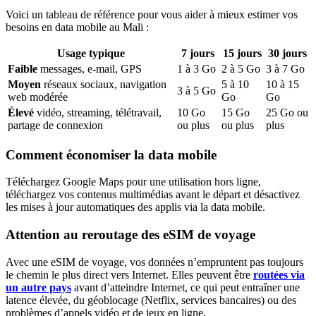
Voici un tableau de référence pour vous aider à mieux estimer vos
besoins en data mobile
au Mali
:
Usage typique
7
jours
15
jours
30
jours
Faible
messages, e-mail, GPS
1
à
3
Go
2
à
5
Go
3
à
7
Go
Moyen
réseaux sociaux, navigation
5
à
10
10
à
15
3
à
5
Go
web modérée
Go
Go
Élevé
vidéo, streaming, télétravail,
10
Go
15
Go
25
Go ou
partage de connexion
ou plus
ou plus
plus
Comment économiser la data mobile
Téléchargez Google Maps pour une utilisation hors ligne,
téléchargez vos contenus multimédias avant le départ et désactivez
les mises à jour automatiques des applis via la data mobile.
Attention au reroutage des eSIM de voyage
Avec une eSIM de voyage, vos données n’empruntent pas toujours
le chemin le plus direct vers Internet. Elles peuvent être
routées via
un autre pays
avant d’atteindre Internet, ce qui peut entraîner une
latence élevée, du géoblocage (Netflix, services bancaires) ou des
problèmes d’appels vidéo et de jeux en ligne.