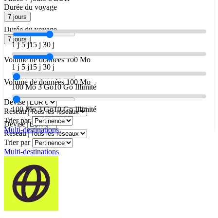
Durée du voyage
7 jours
Durée du voyage
7 jours
1 j
5 j
15 j
30 j
Volume de données
100 Mo
1 j
5 j
15 j
30 j
Volume de données
100 Mo
100 Mo
3 Go
10 Go
Illimité
Devise
100 Mo
3 Go
10 Go
Illimité
Réseau
Trier par
Devise
Multi-destinations
Réseau
Trier par
Multi-destinations