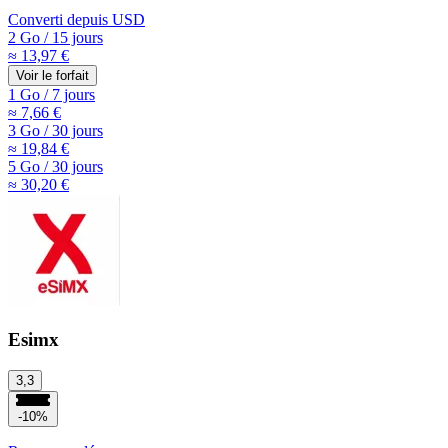
Converti depuis
USD
2 Go
/
15 jours
≈ 13,97 €
Voir le forfait
1 Go
/
7 jours
≈ 7,66 €
3 Go
/
30 jours
≈ 19,84 €
5 Go
/
30 jours
≈ 30,20 €
Esimx
3,3
-10%