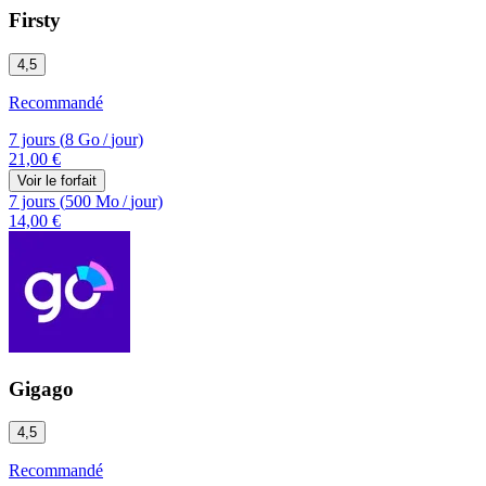
Firsty
4,5
Recommandé
7 jours
(
8 Go
/
jour)
21,00 €
Voir le forfait
7 jours
(
500 Mo
/
jour)
14,00 €
Gigago
4,5
Recommandé