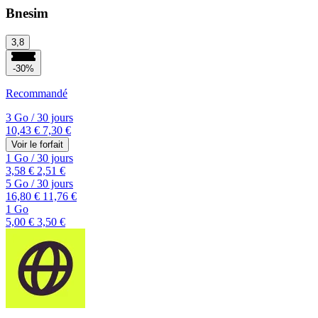
Bnesim
3,8
-30%
Recommandé
3 Go
/
30 jours
10,43 €
7,30 €
Voir le forfait
1 Go
/
30 jours
3,58 €
2,51 €
5 Go
/
30 jours
16,80 €
11,76 €
1 Go
5,00 €
3,50 €