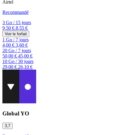
Airtel
Recommandé
3 Go
/
15 jours
9,50 €
8,55 €
Voir le forfait
1 Go
/
7 jours
4,00 €
3,60 €
20 Go
/
7 jours
50,00 €
45,00 €
10 Go
/
30 jours
29,00 €
26,10 €
Global YO
3,7