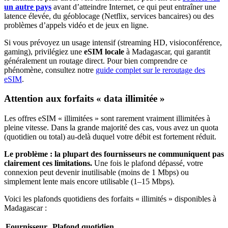
un autre pays
avant d’atteindre Internet, ce qui peut entraîner une
latence élevée, du géoblocage (Netflix, services bancaires) ou des
problèmes d’appels vidéo et de jeux en ligne.
Si vous prévoyez un usage intensif (streaming HD, visioconférence,
gaming), privilégiez une
eSIM locale
à Madagascar
, qui garantit
généralement un routage direct. Pour bien comprendre ce
phénomène, consultez notre
guide complet sur le reroutage des
eSIM
.
Attention aux forfaits « data illimitée »
Les offres eSIM « illimitées » sont rarement vraiment illimitées à
pleine vitesse. Dans la grande majorité des cas, vous avez un quota
(quotidien ou total) au-delà duquel votre débit est fortement réduit.
Le problème : la plupart des fournisseurs ne communiquent pas
clairement ces limitations.
Une fois le plafond dépassé, votre
connexion peut devenir inutilisable (moins de 1 Mbps) ou
simplement lente mais encore utilisable (1–15 Mbps).
Voici les plafonds quotidiens des forfaits « illimités » disponibles
à
Madagascar
:
Fournisseur
Plafond quotidien