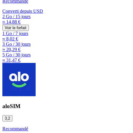
Recommandé
Converti depuis
USD
2 Go
/
15 jours
≈ 14,88 €
Voir le forfait
1 Go
/
7 jours
≈ 8,02 €
3 Go
/
30 jours
≈ 20,29 €
5 Go
/
30 jours
≈ 31,47 €
aloSIM
3,2
Recommandé