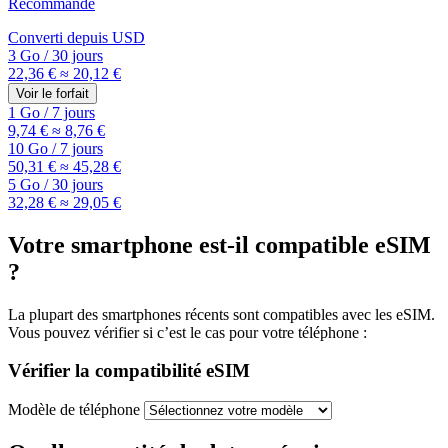
Recommandé
Converti depuis
USD
3 Go
/
30 jours
22,36 €
≈ 20,12 €
Voir le forfait
1 Go
/
7 jours
9,74 €
≈ 8,76 €
10 Go
/
7 jours
50,31 €
≈ 45,28 €
5 Go
/
30 jours
32,28 €
≈ 29,05 €
Votre smartphone est-il compatible eSIM
?
La plupart des smartphones récents sont compatibles avec les eSIM.
Vous pouvez vérifier si c’est le cas pour votre téléphone :
Vérifier la compatibilité eSIM
Modèle de téléphone