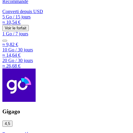
Recommandé
Converti depuis
USD
5 Go
/
15 jours
≈ 10,54 €
Voir le forfait
1 Go
/
7 jours
≈ 9,82 €
10 Go
/
30 jours
≈ 14,64 €
20 Go
/
30 jours
≈ 26,68 €
Gigago
4,5