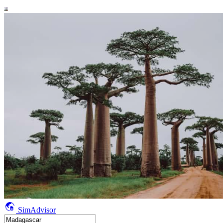
SimAdvisor