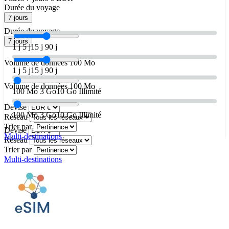
Durée du voyage
7 jours
Durée du voyage
7 jours
1 j
5 j
15 j
90 j
Volume de données
100 Mo
1 j
5 j
15 j
90 j
Volume de données
100 Mo
100 Mo
3 Go
10 Go
Illimité
Devise
100 Mo
3 Go
10 Go
Illimité
Réseau
Trier par
Devise
Multi-destinations
Réseau
Trier par
Multi-destinations