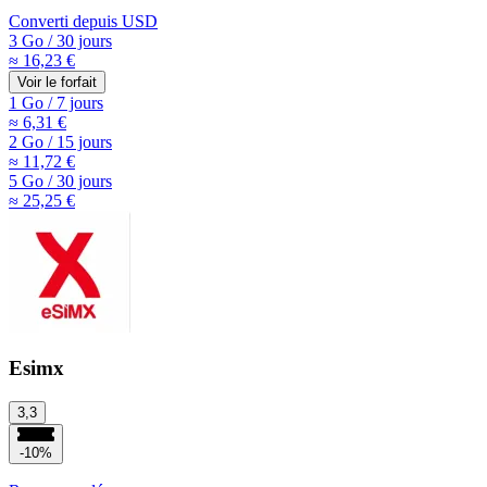
Converti depuis
USD
3 Go
/
30 jours
≈ 16,23 €
Voir le forfait
1 Go
/
7 jours
≈ 6,31 €
2 Go
/
15 jours
≈ 11,72 €
5 Go
/
30 jours
≈ 25,25 €
Esimx
3,3
-10%