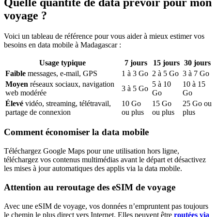
Quelle quantité de data prévoir pour mon
voyage ?
Voici un tableau de référence pour vous aider à mieux estimer vos
besoins en data mobile
à Madagascar
:
Usage typique
7
jours
15
jours
30
jours
Faible
messages, e-mail, GPS
1
à
3
Go
2
à
5
Go
3
à
7
Go
Moyen
réseaux sociaux, navigation
5
à
10
10
à
15
3
à
5
Go
web modérée
Go
Go
Élevé
vidéo, streaming, télétravail,
10
Go
15
Go
25
Go ou
partage de connexion
ou plus
ou plus
plus
Comment économiser la data mobile
Téléchargez Google Maps pour une utilisation hors ligne,
téléchargez vos contenus multimédias avant le départ et désactivez
les mises à jour automatiques des applis via la data mobile.
Attention au reroutage des eSIM de voyage
Avec une eSIM de voyage, vos données n’empruntent pas toujours
le chemin le plus direct vers Internet. Elles peuvent être
routées via