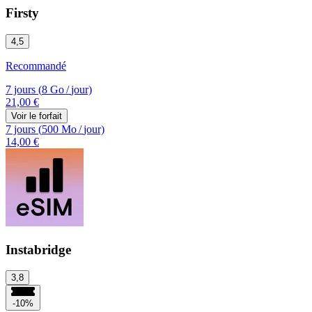
Firsty
4,5
Recommandé
7 jours
(
8 Go
/
jour)
21,00 €
Voir le forfait
7 jours
(
500 Mo
/
jour)
14,00 €
Instabridge
3,8
-10%