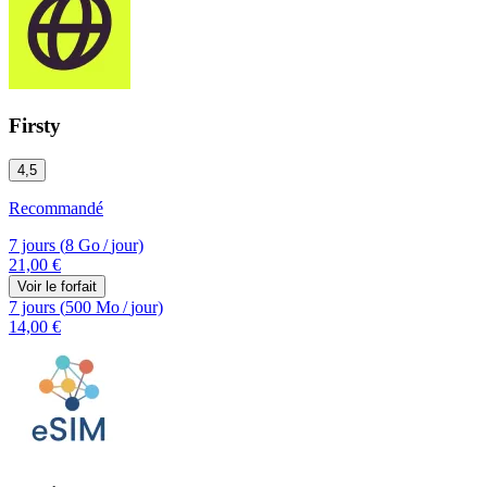
Firsty
4,5
Recommandé
7 jours
(
8 Go
/
jour)
21,00 €
Voir le forfait
7 jours
(
500 Mo
/
jour)
14,00 €