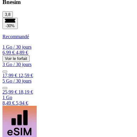
Bnesim
3,8
-30%
Recommandé
1 Go
/
30 jours
6,99 €
4,89 €
Voir le forfait
3 Go
/
30 jours
17,99 €
12,59 €
5 Go
/
30 jours
25,99 €
18,19 €
1 Go
8,49 €
5,94 €