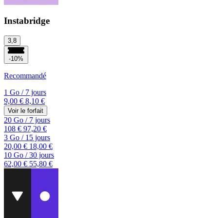
Instabridge
3,8
-10%
Recommandé
1 Go
/
7 jours
9,00 €
8,10 €
Voir le forfait
20 Go
/
7 jours
108 €
97,20 €
3 Go
/
15 jours
20,00 €
18,00 €
10 Go
/
30 jours
62,00 €
55,80 €