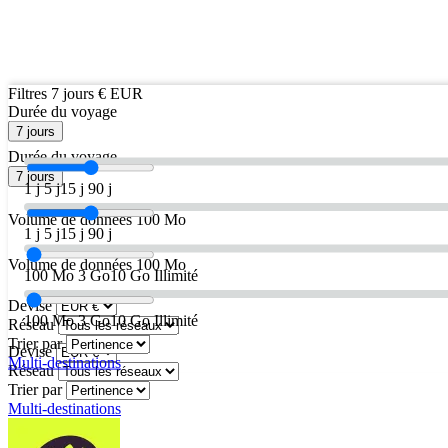
Filtres
7 jours
€ EUR
Durée du voyage
7 jours
Durée du voyage
7 jours
1 j
5 j
15 j
90 j
Volume de données
100 Mo
1 j
5 j
15 j
90 j
Volume de données
100 Mo
100 Mo
3 Go
10 Go
Illimité
Devise
100 Mo
3 Go
10 Go
Illimité
Réseau
Trier par
Devise
Multi-destinations
Réseau
Trier par
Multi-destinations