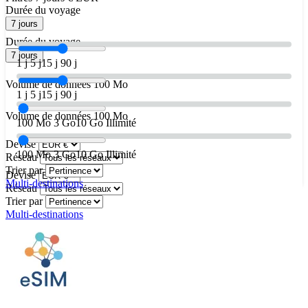
Durée du voyage
7 jours
Durée du voyage
7 jours
1 j
5 j
15 j
90 j
Volume de données
100 Mo
1 j
5 j
15 j
90 j
Volume de données
100 Mo
100 Mo
3 Go
10 Go
Illimité
Devise
100 Mo
3 Go
10 Go
Illimité
Réseau
Trier par
Devise
Multi-destinations
Réseau
Trier par
Multi-destinations