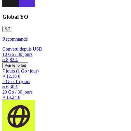
Global YO
3,7
Recommandé
Converti depuis
USD
10 Go
/
30 jours
≈ 8,83 €
Voir le forfait
7 jours
(
1 Go
/
jour)
≈ 12,16 €
5 Go
/
15 jours
≈ 6,30 €
20 Go
/
30 jours
≈ 13,24 €