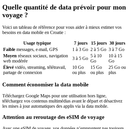
Quelle quantité de data prévoir pour mon
voyage ?
Voici un tableau de référence pour vous aider à mieux estimer vos
besoins en data mobile
en Croatie
:
Usage typique
7
jours
15
jours
30
jours
Faible
messages, e-mail, GPS
1
à
3
Go
2
à
5
Go
3
à
7
Go
Moyen
réseaux sociaux, navigation
5
à
10
10
à
15
3
à
5
Go
web modérée
Go
Go
Élevé
vidéo, streaming, télétravail,
10
Go
15
Go
25
Go ou
partage de connexion
ou plus
ou plus
plus
Comment économiser la data mobile
Téléchargez Google Maps pour une utilisation hors ligne,
téléchargez vos contenus multimédias avant le départ et désactivez
les mises à jour automatiques des applis via la data mobile.
Attention au reroutage des eSIM de voyage
Avec une eSIM de voyage, vos données n’empruntent pas toujours