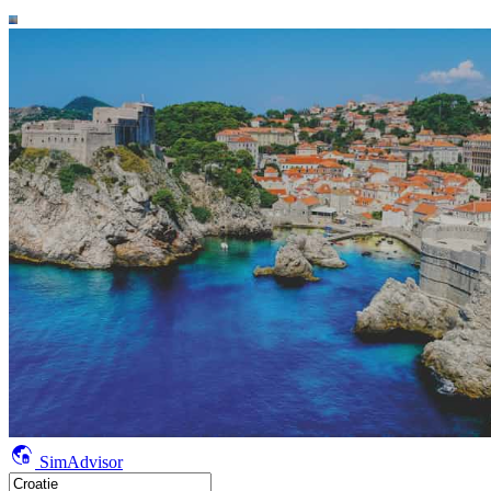
SimAdvisor