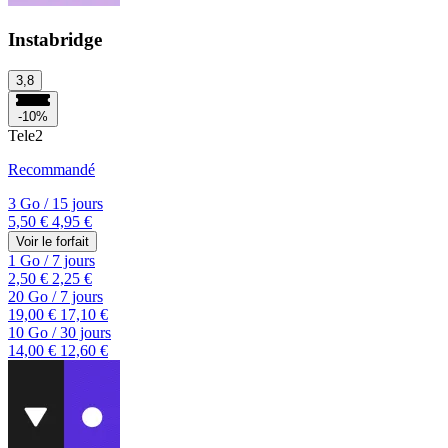
Instabridge
3,8
-10%
Tele2
Recommandé
3 Go
/
15 jours
5,50 €
4,95 €
Voir le forfait
1 Go
/
7 jours
2,50 €
2,25 €
20 Go
/
7 jours
19,00 €
17,10 €
10 Go
/
30 jours
14,00 €
12,60 €