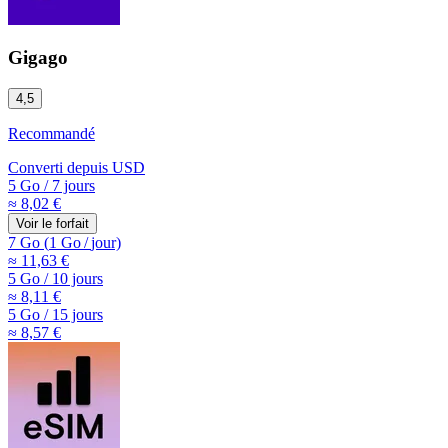
Gigago
4,5
Recommandé
Converti depuis
USD
5 Go
/
7 jours
≈ 8,02 €
Voir le forfait
7 Go
(
1 Go
/
jour)
≈ 11,63 €
5 Go
/
10 jours
≈ 8,11 €
5 Go
/
15 jours
≈ 8,57 €