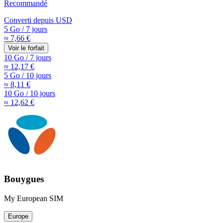
Recommandé
Converti depuis
USD
5 Go
/
7 jours
≈ 7,66 €
Voir le forfait
10 Go
/
7 jours
≈ 12,17 €
5 Go
/
10 jours
≈ 8,11 €
10 Go
/
10 jours
≈ 12,62 €
Bouygues
My European SIM
Europe