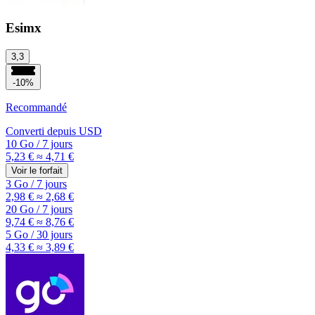
Esimx
3,3
-10%
Recommandé
Converti depuis
USD
10 Go
/
7 jours
5,23 €
≈ 4,71 €
Voir le forfait
3 Go
/
7 jours
2,98 €
≈ 2,68 €
20 Go
/
7 jours
9,74 €
≈ 8,76 €
5 Go
/
30 jours
4,33 €
≈ 3,89 €