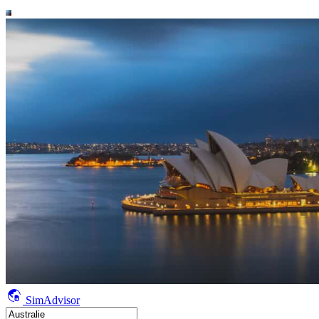
SimAdvisor