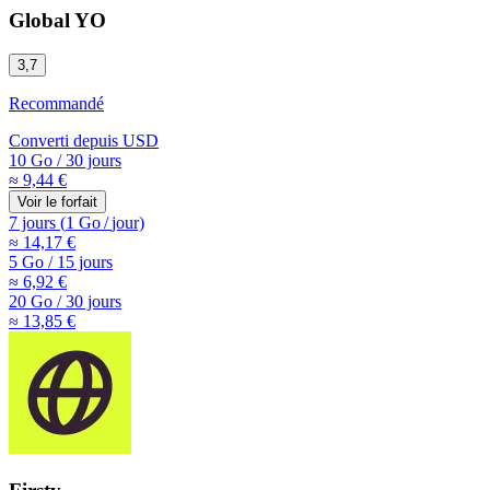
Global YO
3,7
Recommandé
Converti depuis
USD
10 Go
/
30 jours
≈ 9,44 €
Voir le forfait
7 jours
(
1 Go
/
jour)
≈ 14,17 €
5 Go
/
15 jours
≈ 6,92 €
20 Go
/
30 jours
≈ 13,85 €