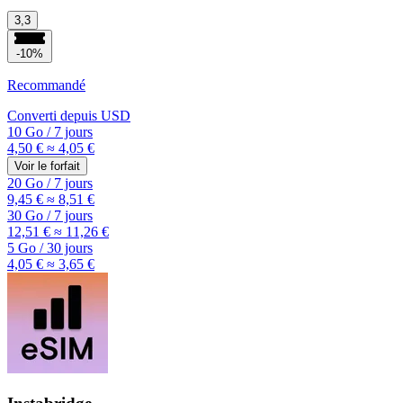
3,3
-10%
Recommandé
Converti depuis
USD
10 Go
/
7 jours
4,50 €
≈ 4,05 €
Voir le forfait
20 Go
/
7 jours
9,45 €
≈ 8,51 €
30 Go
/
7 jours
12,51 €
≈ 11,26 €
5 Go
/
30 jours
4,05 €
≈ 3,65 €