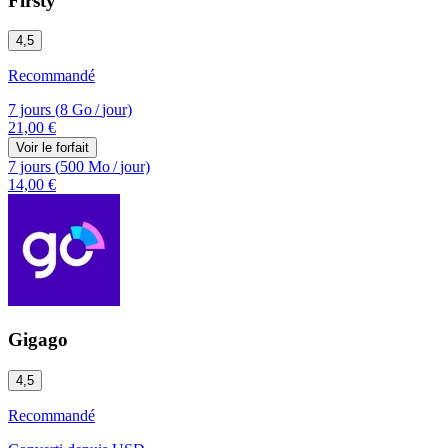
Firsty
4,5
Recommandé
7 jours
(
8 Go
/
jour)
21,00 €
Voir le forfait
7 jours
(
500 Mo
/
jour)
14,00 €
Gigago
4,5
Recommandé