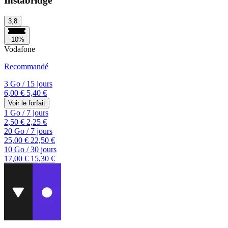
Instabridge
3,8
-10%
Vodafone
Recommandé
3 Go
/
15 jours
6,00 €
5,40 €
Voir le forfait
1 Go
/
7 jours
2,50 €
2,25 €
20 Go
/
7 jours
25,00 €
22,50 €
10 Go
/
30 jours
17,00 €
15,30 €