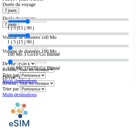
Durée du voyage
7 jours
Durée du voyage
7 jours
1 j
5 j
15 j
90 j
Volume de données
100 Mo
1 j
5 j
15 j
90 j
Volume de données
100 Mo
100 Mo
3 Go
10 Go
Illimité
Devise
100 Mo
3 Go
10 Go
Illimité
Réseau
Trier par
Devise
Multi-destinations
Réseau
Trier par
Multi-destinations