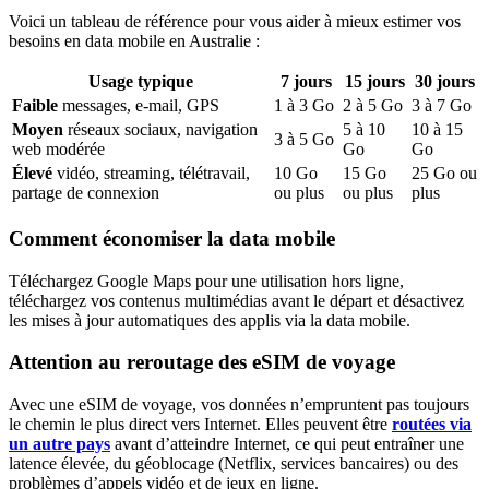
Voici un tableau de référence pour vous aider à mieux estimer vos
besoins en data mobile
en Australie
:
Usage typique
7
jours
15
jours
30
jours
Faible
messages, e-mail, GPS
1
à
3
Go
2
à
5
Go
3
à
7
Go
Moyen
réseaux sociaux, navigation
5
à
10
10
à
15
3
à
5
Go
web modérée
Go
Go
Élevé
vidéo, streaming, télétravail,
10
Go
15
Go
25
Go ou
partage de connexion
ou plus
ou plus
plus
Comment économiser la data mobile
Téléchargez Google Maps pour une utilisation hors ligne,
téléchargez vos contenus multimédias avant le départ et désactivez
les mises à jour automatiques des applis via la data mobile.
Attention au reroutage des eSIM de voyage
Avec une eSIM de voyage, vos données n’empruntent pas toujours
le chemin le plus direct vers Internet. Elles peuvent être
routées via
un autre pays
avant d’atteindre Internet, ce qui peut entraîner une
latence élevée, du géoblocage (Netflix, services bancaires) ou des
problèmes d’appels vidéo et de jeux en ligne.