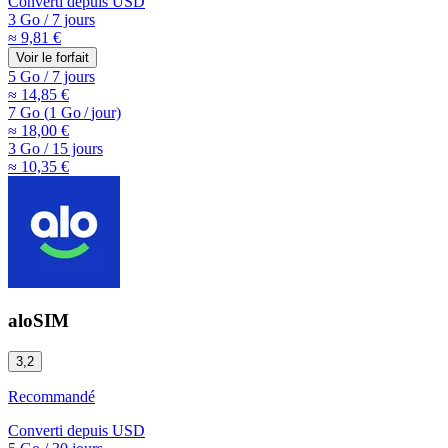
Converti depuis
USD
3 Go
/
7 jours
≈ 9,81 €
Voir le forfait
5 Go
/
7 jours
≈ 14,85 €
7 Go
(
1 Go
/
jour)
≈ 18,00 €
3 Go
/
15 jours
≈ 10,35 €
aloSIM
3,2
Recommandé
Converti depuis
USD