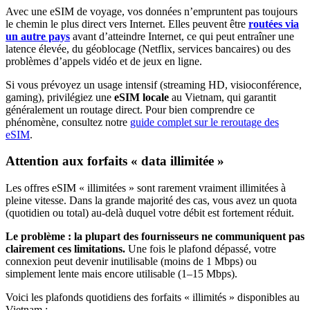
Avec une eSIM de voyage, vos données n’empruntent pas toujours
le chemin le plus direct vers Internet. Elles peuvent être
routées via
un autre pays
avant d’atteindre Internet, ce qui peut entraîner une
latence élevée, du géoblocage (Netflix, services bancaires) ou des
problèmes d’appels vidéo et de jeux en ligne.
Si vous prévoyez un usage intensif (streaming HD, visioconférence,
gaming), privilégiez une
eSIM locale
au Vietnam
, qui garantit
généralement un routage direct. Pour bien comprendre ce
phénomène, consultez notre
guide complet sur le reroutage des
eSIM
.
Attention aux forfaits « data illimitée »
Les offres eSIM « illimitées » sont rarement vraiment illimitées à
pleine vitesse. Dans la grande majorité des cas, vous avez un quota
(quotidien ou total) au-delà duquel votre débit est fortement réduit.
Le problème : la plupart des fournisseurs ne communiquent pas
clairement ces limitations.
Une fois le plafond dépassé, votre
connexion peut devenir inutilisable (moins de 1 Mbps) ou
simplement lente mais encore utilisable (1–15 Mbps).
Voici les plafonds quotidiens des forfaits « illimités » disponibles
au
Vietnam
: