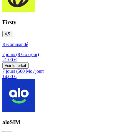
Firsty
4,5
Recommandé
7 jours
(
8 Go
/
jour)
21,00 €
Voir le forfait
7 jours
(
500 Mo
/
jour)
14,00 €
aloSIM