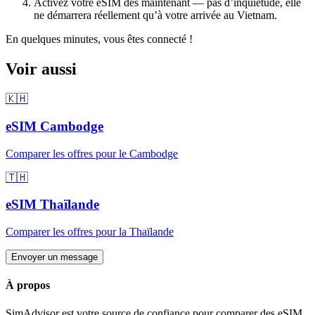
Activez votre eSIM dès maintenant — pas d’inquiétude, elle
ne démarrera réellement qu’à votre arrivée
au Vietnam
.
En quelques minutes, vous êtes connecté !
Voir aussi
🇰🇭
eSIM
Cambodge
Comparer les offres pour
le Cambodge
🇹🇭
eSIM
Thaïlande
Comparer les offres pour
la Thaïlande
Envoyer un message
À propos
SimAdvisor est votre source de confiance pour comparer des eSIM