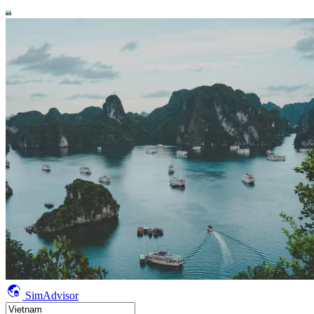
SimAdvisor