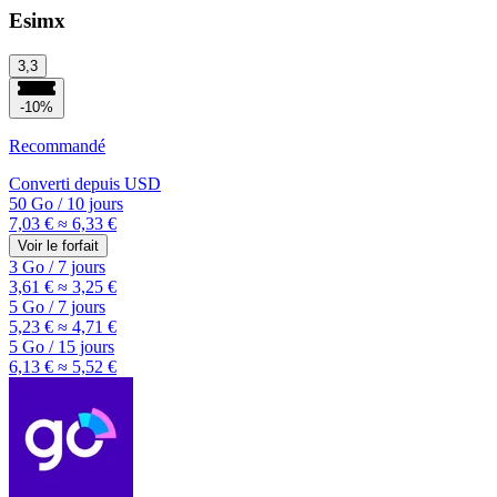
Esimx
3,3
-10%
Recommandé
Converti depuis
USD
50 Go
/
10 jours
7,03 €
≈ 6,33 €
Voir le forfait
3 Go
/
7 jours
3,61 €
≈ 3,25 €
5 Go
/
7 jours
5,23 €
≈ 4,71 €
5 Go
/
15 jours
6,13 €
≈ 5,52 €