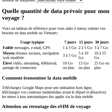
Modèle de téléphone
Quelle quantité de data prévoir pour mon
voyage ?
Voici un tableau de référence pour vous aider à mieux estimer vos
besoins en data mobile
au Vietnam
:
Usage typique
7
jours
15
jours
30
jours
Faible
messages, e-mail, GPS
1
à
3
Go
2
à
5
Go
3
à
7
Go
Moyen
réseaux sociaux, navigation
5
à
10
10
à
15
3
à
5
Go
web modérée
Go
Go
Élevé
vidéo, streaming, télétravail,
10
Go
15
Go
25
Go ou
partage de connexion
ou plus
ou plus
plus
Comment économiser la data mobile
Téléchargez Google Maps pour une utilisation hors ligne,
téléchargez vos contenus multimédias avant le départ et désactivez
les mises à jour automatiques des applis via la data mobile.
Attention au reroutage des eSIM de voyage