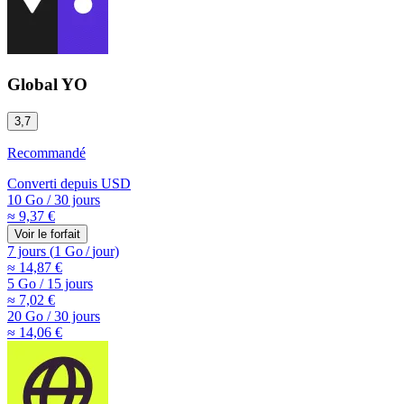
Global YO
3,7
Recommandé
Converti depuis
USD
10 Go
/
30 jours
≈ 9,37 €
Voir le forfait
7 jours
(
1 Go
/
jour)
≈ 14,87 €
5 Go
/
15 jours
≈ 7,02 €
20 Go
/
30 jours
≈ 14,06 €