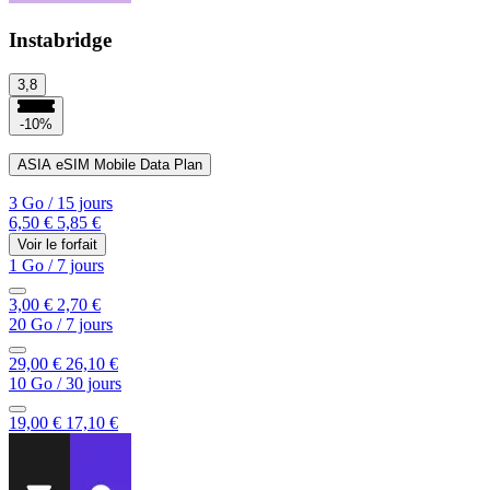
Instabridge
3,8
-10%
ASIA eSIM Mobile Data Plan
3 Go
/
15 jours
6,50 €
5,85 €
Voir le forfait
1 Go
/
7 jours
3,00 €
2,70 €
20 Go
/
7 jours
29,00 €
26,10 €
10 Go
/
30 jours
19,00 €
17,10 €