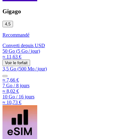
Gigago
4,5
Recommandé
Converti depuis
USD
50 Go
(
5 Go
/
jour)
≈ 11,63 €
Voir le forfait
3,5 Go
(
500 Mo
/
jour)
≈ 7,66 €
7 Go
/
8 jours
≈ 8,02 €
10 Go
/
16 jours
≈ 10,73 €