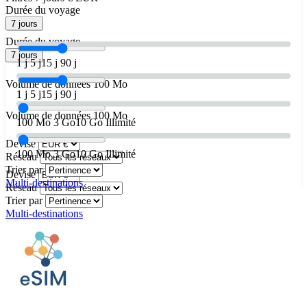
Durée du voyage
7 jours
Durée du voyage
7 jours
1 j
5 j
15 j
90 j
Volume de données
100 Mo
1 j
5 j
15 j
90 j
Volume de données
100 Mo
100 Mo
3 Go
10 Go
Illimité
Devise
100 Mo
3 Go
10 Go
Illimité
Réseau
Trier par
Devise
Multi-destinations
Réseau
Trier par
Multi-destinations