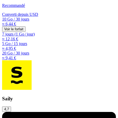
Recommandé
Converti depuis
USD
10 Go
/
30 jours
≈ 6,44 €
Voir le forfait
7 jours
(
1 Go
/
jour)
≈ 12,16 €
5 Go
/
15 jours
≈ 4,95 €
20 Go
/
30 jours
≈ 9,41 €
Saily
4,7