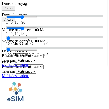
Durée du voyage
7 jours
Durée du voyage
7 jours
1 j
5 j
15 j
90 j
Volume de données
100 Mo
1 j
5 j
15 j
90 j
Volume de données
100 Mo
100 Mo
3 Go
10 Go
Illimité
Devise
100 Mo
3 Go
10 Go
Illimité
Réseau
Trier par
Devise
Multi-destinations
Réseau
Trier par
Multi-destinations