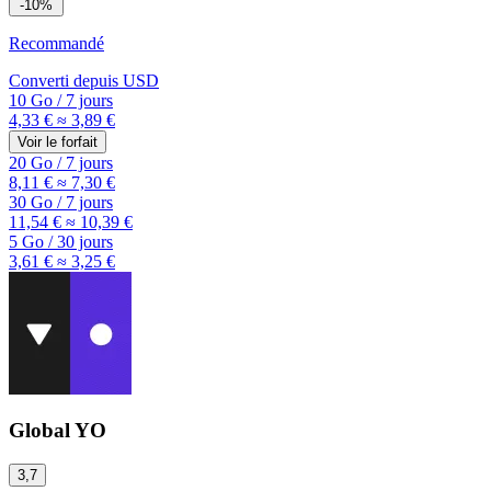
-10%
Recommandé
Converti depuis
USD
10 Go
/
7 jours
4,33 €
≈ 3,89 €
Voir le forfait
20 Go
/
7 jours
8,11 €
≈ 7,30 €
30 Go
/
7 jours
11,54 €
≈ 10,39 €
5 Go
/
30 jours
3,61 €
≈ 3,25 €
Global YO
3,7