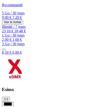
Recommandé
5 Go
/
30 jours
9,00 €
7,20 €
Voir le forfait
Illimité
/
7 jours
23,10 €
18,48 €
1 Go
/
30 jours
2,00 €
1,60 €
3 Go
/
30 jours
8,50 €
6,80 €
Esimx
3,3