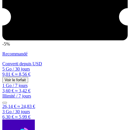
-5%
Recommandé
Converti depuis
USD
5 Go
/
30 jours
9,01 €
≈ 8,56 €
Voir le forfait
1 Go
/
7 jours
3,60 €
≈ 3,42 €
Illimité
/
7 jours
26,14 €
≈ 24,83 €
3 Go
/
30 jours
6,30 €
≈ 5,99 €