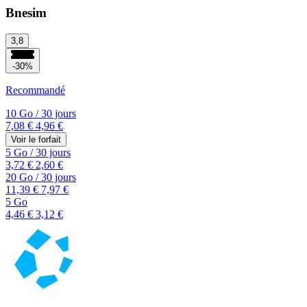
Bnesim
3,8
-30%
Recommandé
10 Go
/
30 jours
7,08 €
4,96 €
Voir le forfait
5 Go
/
30 jours
3,72 €
2,60 €
20 Go
/
30 jours
11,39 €
7,97 €
5 Go
4,46 €
3,12 €