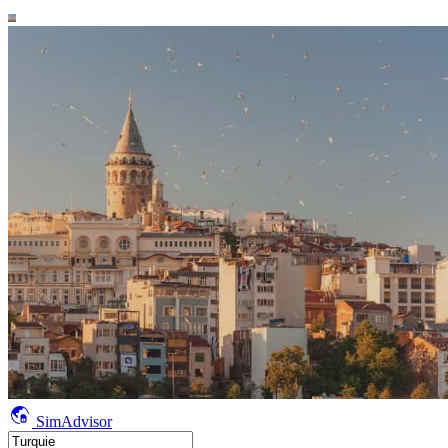
SimAdvisor