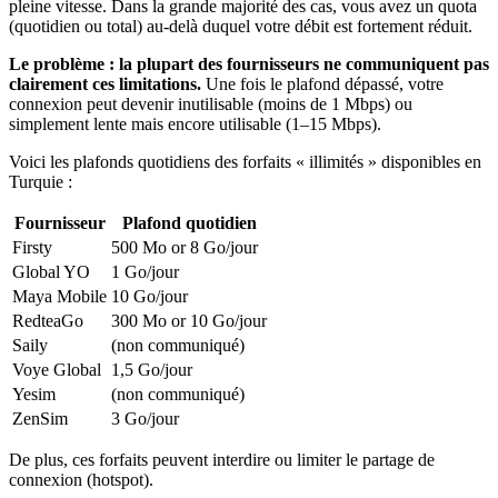
pleine vitesse. Dans la grande majorité des cas, vous avez un quota
(quotidien ou total) au-delà duquel votre débit est fortement réduit.
Le problème : la plupart des fournisseurs ne communiquent pas
clairement ces limitations.
Une fois le plafond dépassé, votre
connexion peut devenir inutilisable (moins de 1 Mbps) ou
simplement lente mais encore utilisable (1–15 Mbps).
Voici les plafonds quotidiens des forfaits « illimités » disponibles
en
Turquie
:
Fournisseur
Plafond quotidien
Firsty
500 Mo or 8 Go
/jour
Global YO
1 Go
/jour
Maya Mobile
10 Go
/jour
RedteaGo
300 Mo or 10 Go
/jour
Saily
(non communiqué)
Voye Global
1,5 Go
/jour
Yesim
(non communiqué)
ZenSim
3 Go
/jour
De plus, ces forfaits peuvent interdire ou limiter le partage de
connexion (hotspot).