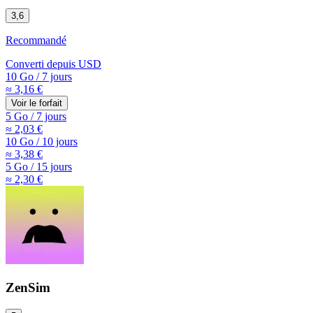
3,6
Recommandé
Converti depuis
USD
10 Go
/
7 jours
≈ 3,16 €
Voir le forfait
5 Go
/
7 jours
≈ 2,03 €
10 Go
/
10 jours
≈ 3,38 €
5 Go
/
15 jours
≈ 2,30 €
ZenSim