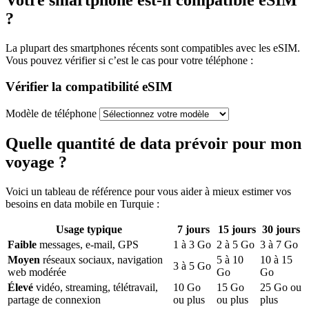
?
La plupart des smartphones récents sont compatibles avec les eSIM.
Vous pouvez vérifier si c’est le cas pour votre téléphone :
Vérifier la compatibilité eSIM
Modèle de téléphone
Quelle quantité de data prévoir pour mon
voyage ?
Voici un tableau de référence pour vous aider à mieux estimer vos
besoins en data mobile
en Turquie
:
Usage typique
7
jours
15
jours
30
jours
Faible
messages, e-mail, GPS
1
à
3
Go
2
à
5
Go
3
à
7
Go
Moyen
réseaux sociaux, navigation
5
à
10
10
à
15
3
à
5
Go
web modérée
Go
Go
Élevé
vidéo, streaming, télétravail,
10
Go
15
Go
25
Go ou
partage de connexion
ou plus
ou plus
plus