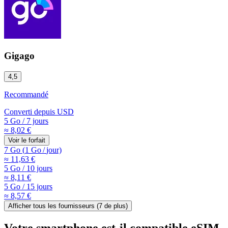
Gigago
4,5
Recommandé
Converti depuis
USD
5 Go
/
7 jours
≈ 8,02 €
Voir le forfait
7 Go
(
1 Go
/
jour)
≈ 11,63 €
5 Go
/
10 jours
≈ 8,11 €
5 Go
/
15 jours
≈ 8,57 €
Afficher tous les fournisseurs (
7
de plus)
Votre smartphone est-il compatible eSIM