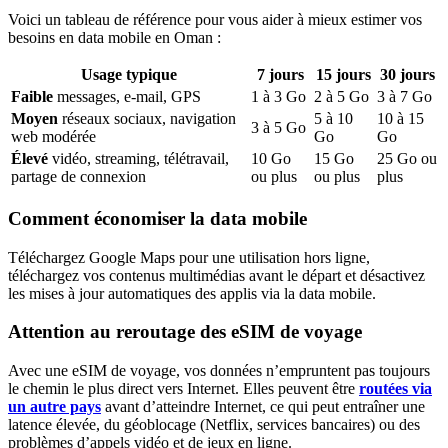
Voici un tableau de référence pour vous aider à mieux estimer vos
besoins en data mobile
en Oman
:
Usage typique
7
jours
15
jours
30
jours
Faible
messages, e-mail, GPS
1
à
3
Go
2
à
5
Go
3
à
7
Go
Moyen
réseaux sociaux, navigation
5
à
10
10
à
15
3
à
5
Go
web modérée
Go
Go
Élevé
vidéo, streaming, télétravail,
10
Go
15
Go
25
Go ou
partage de connexion
ou plus
ou plus
plus
Comment économiser la data mobile
Téléchargez Google Maps pour une utilisation hors ligne,
téléchargez vos contenus multimédias avant le départ et désactivez
les mises à jour automatiques des applis via la data mobile.
Attention au reroutage des eSIM de voyage
Avec une eSIM de voyage, vos données n’empruntent pas toujours
le chemin le plus direct vers Internet. Elles peuvent être
routées via
un autre pays
avant d’atteindre Internet, ce qui peut entraîner une
latence élevée, du géoblocage (Netflix, services bancaires) ou des
problèmes d’appels vidéo et de jeux en ligne.