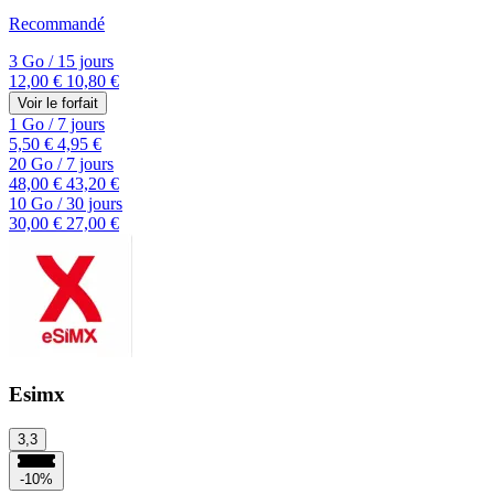
Recommandé
3 Go
/
15 jours
12,00 €
10,80 €
Voir le forfait
1 Go
/
7 jours
5,50 €
4,95 €
20 Go
/
7 jours
48,00 €
43,20 €
10 Go
/
30 jours
30,00 €
27,00 €
Esimx
3,3
-10%