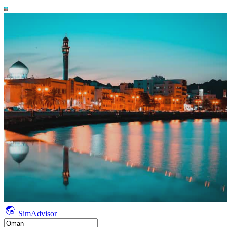
SimAdvisor