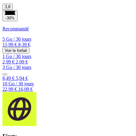
3,8
-30%
Recommandé
5 Go
/
30 jours
11,99 €
8,39 €
Voir le forfait
1 Go
/
30 jours
2,99 €
2,09 €
3 Go
/
30 jours
8,49 €
5,94 €
10 Go
/
30 jours
22,99 €
16,09 €