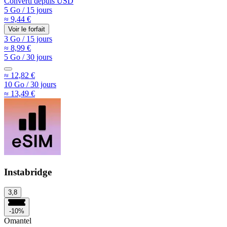
Converti depuis
USD
5 Go
/
15 jours
≈ 9,44 €
Voir le forfait
3 Go
/
15 jours
≈ 8,99 €
5 Go
/
30 jours
≈ 12,82 €
10 Go
/
30 jours
≈ 13,49 €
Instabridge
3,8
-10%
Omantel