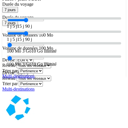
Durée du voyage
7 jours
Durée du voyage
7 jours
1 j
5 j
15 j
90 j
Volume de données
100 Mo
1 j
5 j
15 j
90 j
Volume de données
100 Mo
100 Mo
3 Go
10 Go
Illimité
Devise
100 Mo
3 Go
10 Go
Illimité
Réseau
Trier par
Devise
Multi-destinations
Réseau
Trier par
Multi-destinations