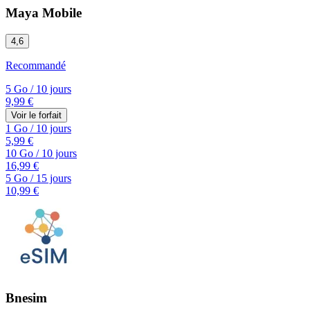
Maya Mobile
4,6
Recommandé
5 Go
/
10 jours
9,99 €
Voir le forfait
1 Go
/
10 jours
5,99 €
10 Go
/
10 jours
16,99 €
5 Go
/
15 jours
10,99 €
Bnesim