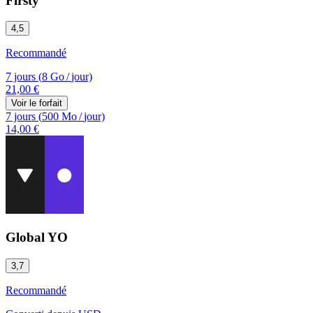
Firsty
4,5
Recommandé
7 jours
(
8 Go
/
jour)
21,00 €
Voir le forfait
7 jours
(
500 Mo
/
jour)
14,00 €
Global YO
3,7
Recommandé