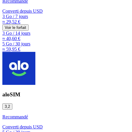
Recommandé
Converti depuis
USD
3 Go
/
7 jours
≈ 29,52 €
Voir le forfait
3 Go
/
14 jours
≈ 40,60 €
5 Go
/
30 jours
≈ 59,95 €
aloSIM
3,2
Recommandé
Converti depuis
USD