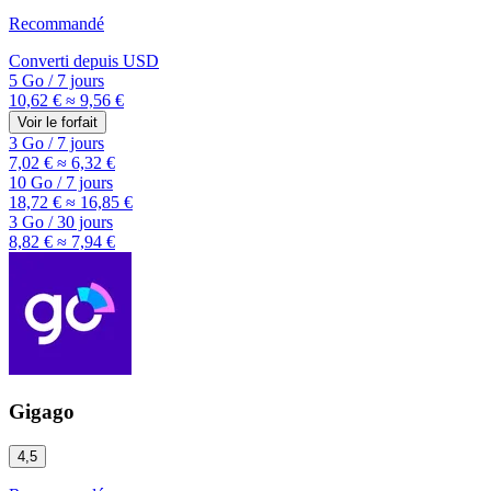
Recommandé
Converti depuis
USD
5 Go
/
7 jours
10,62 €
≈ 9,56 €
Voir le forfait
3 Go
/
7 jours
7,02 €
≈ 6,32 €
10 Go
/
7 jours
18,72 €
≈ 16,85 €
3 Go
/
30 jours
8,82 €
≈ 7,94 €
Gigago
4,5