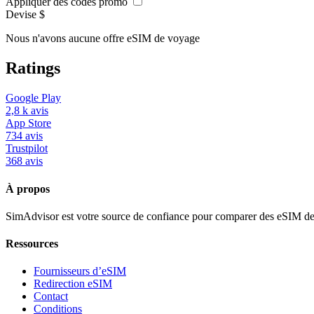
Appliquer des codes promo
Devise
$
Nous n'avons aucune offre eSIM de voyage
Ratings
Google Play
2,8 k
avis
App Store
734
avis
Trustpilot
368
avis
À propos
SimAdvisor est votre source de confiance pour comparer des eSIM de v
Ressources
Fournisseurs d’eSIM
Redirection eSIM
Contact
Conditions